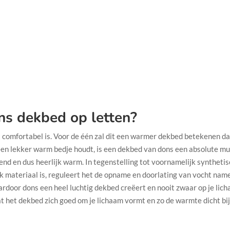
ns dekbed op letten?
 comfortabel is. Voor de één zal dit een warmer dekbed betekenen da
n een lekker warm bedje houdt, is een dekbed van dons een absolute mu
rend en dus heerlijk warm. In tegenstelling tot voornamelijk syntheti
 materiaal is, reguleert het de opname en doorlating van vocht nameli
rdoor dons een heel luchtig dekbed creëert en nooit zwaar op je lich
at het dekbed zich goed om je lichaam vormt en zo de warmte dicht bij