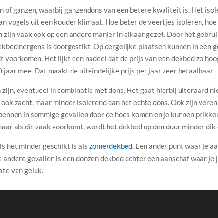
f ganzen, waarbij ganzendons van een betere kwaliteit is. Het isole
 van vogels uit een kouder klimaat. Hoe beter de veertjes isoleren, hoe
 zijn vaak ook op een andere manier in elkaar gezet. Door het gebru
ekbed nergens is doorgestikt. Op dergelijke plaatsen kunnen in een
dt voorkomen. Het lijkt een nadeel dat de prijs van een dekbed zo h
jaar mee. Dat maakt de uiteindelijke prijs per jaar zeer betaalbaar.
zijn, eventueel in combinatie met dons. Het gaat hierbij uiteraard n
jn ook zacht, maar minder isolerend dan het echte dons. Ook zijn ver
e pennen in sommige gevallen door de hoes komen en je kunnen prikke
maar als dit vaak voorkomt, wordt het dekbed op den duur minder dik
 het minder geschikt is als
zomerdekbed
. Een ander punt waar je a
le andere gevallen is een donzen dekbed echter een aanschaf waar je 
ate van geluk.