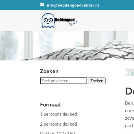
info@beddengoedcenter.nl
Zoeken
Zoeken
Zoeken
D
naar:
Ben 
Formaat
donz
1 persoons dekbed
zove
2 persoons dekbed
nach
Dekbed 120×150