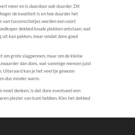
ert meer en is daardoor ook duurder. Dit
 hoger de kwaliteit is en hoe duurder het
ik van tussenschotjes worden een soort
 goedkoper dekbed koude plekken ontstaan, wat
oog uit kan pakken, maar omdat dons goed
iet om grote slagpennen, maar om de kleine
en zwaarder dan dons, wat sommige mensen juist
n. Uiteraard kan je het veertje gewoon
 en dus minder warm.
an moet denken, is dat dons eventueel een
jaren plezier van kunt hebben. Kies het dekbed