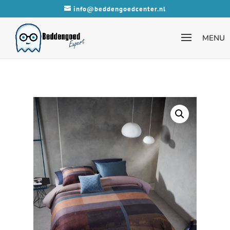
info@beddengoedcenter.nl