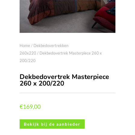
Home
/
Dekbedovertrekken
260x220
/ Dekbedovertrek Masterpiece 260 x
200/220
Dekbedovertrek Masterpiece
260 x 200/220
€
169,00
Bekijk bij de aanbieder