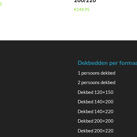
200/220
95
€
149,95
Dekbedden per forma
1 persoons dekbed
2 persoons dekbed
Dekbed 120×150
Dekbed 140×200
Dekbed 140×220
Dekbed 200×200
Dekbed 200×220