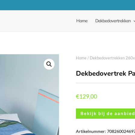
Home
Dekbedovertrekken
Home
/
Dekbedovertrekken 260
Dekbedovertrek Pa
€
129,00
Bekijk bij de aanbie
Artikelnummer:
70826002469