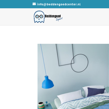
info@beddengoedcenter.nl