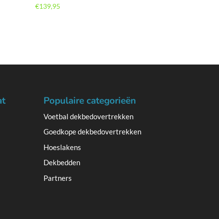
€
139,95
at
Populaire categorieën
Voetbal dekbedovertrekken
Goedkope dekbedovertrekken
Hoeslakens
Dekbedden
Partners