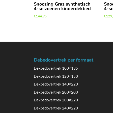
Snoozing Graz synthetisch
Sno
4-seizoenen kinderdekbed
4-s
€
144,95
€
129
Debedovertrek per formaat
Dekbedovertrek 100×135
Dekbedovertrek 120×150
Dekbedovertrek 140×220
Dekbedovertrek 200×200
Dekbedovertrek 200×220
Dekbedovertrek 240×220