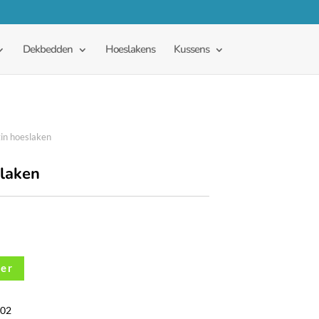
Dekbedden
Hoeslakens
Kussens
in hoeslaken
slaken
der
02