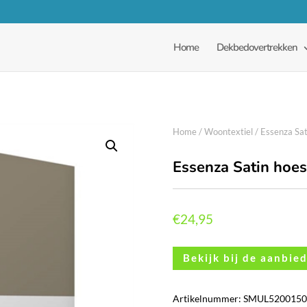
Home
Dekbedovertrekken
Home
/
Woontextiel
/ Essenza Sat
Essenza Satin hoe
€
24,95
Bekijk bij de aanbie
Artikelnummer:
SMUL5200150