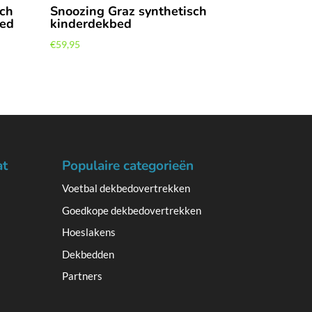
sch
Snoozing Graz synthetisch
bed
kinderdekbed
€
59,95
at
Populaire categorieën
Voetbal dekbedovertrekken
Goedkope dekbedovertrekken
Hoeslakens
Dekbedden
Partners