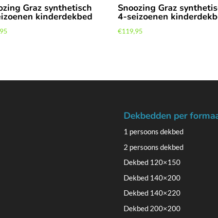
ozing Graz synthetisch
Snoozing Graz syntheti
eizoenen kinderdekbed
4-seizoenen kinderdek
,95
€
119,95
Dekbedden per forma
1 persoons dekbed
2 persoons dekbed
Dekbed 120×150
Dekbed 140×200
Dekbed 140×220
Dekbed 200×200