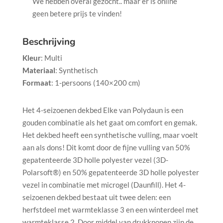
We hebben overal gezocht.. maar er is online
geen betere prijs te vinden!
Beschrijving
Kleur
:
Multi
Materiaal
:
Synthetisch
Formaat
:
1-persoons (140×200 cm)
Het 4-seizoenen dekbed Elke van Polydaun is een
gouden combinatie als het gaat om comfort en gemak.
Het dekbed heeft een synthetische vulling, maar voelt
aan als dons! Dit komt door de fijne vulling van 50%
gepatenteerde 3D holle polyester vezel (3D-
Polarsoft®) en 50% gepatenteerde 3D holle polyester
vezel in combinatie met microgel (Daunfill). Het 4-
seizoenen dekbed bestaat uit twee delen: een
herfstdeel met warmteklasse 3 en een winterdeel met
warmteklasse 2. Door middel van drukknopen zijn de